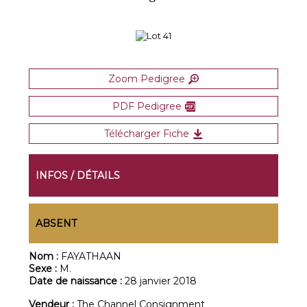
Zoom Pedigree
PDF Pedigree
Télécharger Fiche
INFOS / DÉTAILS
ABSENT
Nom :
FAYATHAAN
Sexe :
M.
Date de naissance :
28 janvier 2018
Vendeur :
The Channel Consignment