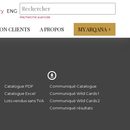
ry
ENG
Recherche avancée
ON CLIENTS
A PROPOS
MY ARQANA +
Catalogue PDF
Communiqué Catalogue
Catalogue Excel
Communiqué Wild Cards 1
Lots vendus sans TVA
Communiqué Wild Cards 2
Communiqué résultats