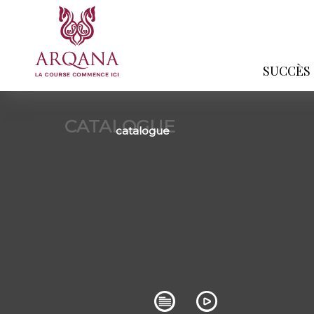
SUCCÈS
CATALOGUE
catalogue