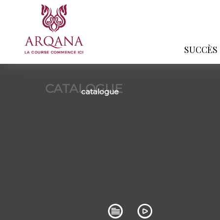
SUCCÈS
CATALOGUE
catalogue