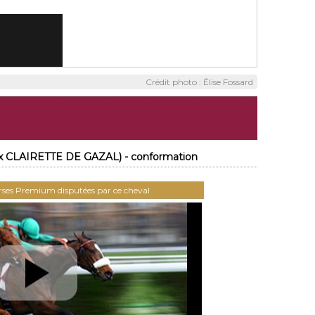
Crédit photo : Élise Fossard
x CLAIRETTE DE GAZAL) - conformation
urses Premium disputées par ce cheval