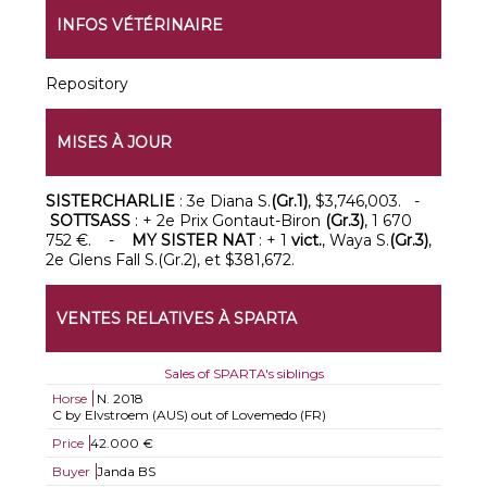
INFOS VÉTÉRINAIRE
Repository
MISES À JOUR
SISTERCHARLIE
: 3e Diana S.
(Gr.1)
, $3,746,003. -
SOTTSASS
: + 2e Prix Gontaut-Biron
(Gr.3)
, 1 670
752 €. -
MY SISTER NAT
: + 1
vict.
, Waya S.
(Gr.3)
,
2e Glens Fall S.(Gr.2), et $381,672.
VENTES RELATIVES À SPARTA
Sales of SPARTA's siblings
Horse
N.
2018
C by Elvstroem (AUS) out of Lovemedo (FR)
Price
42.000 €
Buyer
Janda BS