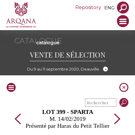
Repository
ENG
CATALOGUE
catalogue
VENTE DE SÉLECTION
Du 9 au 11 septembre 2020, Deauville
LOT 399 - SPARTA
M. 14/02/2019
Présenté par Haras du Petit Tellier