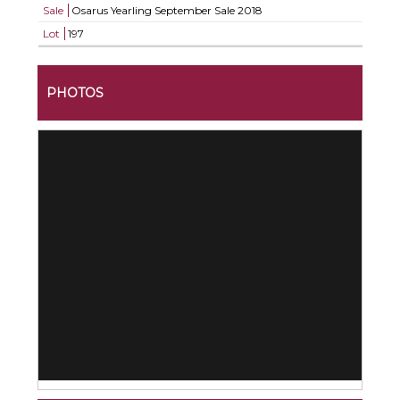
Sale
Osarus Yearling September Sale 2018
Lot
197
PHOTOS