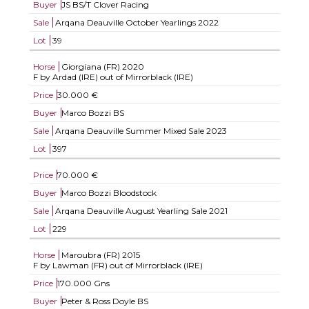
Buyer
JS BS/T Clover Racing
Sale
Arqana Deauville October Yearlings 2022
Lot
39
Horse
Giorgiana (FR)
2020
F by Ardad (IRE) out of Mirrorblack (IRE)
Price
30.000 €
Buyer
Marco Bozzi BS
Sale
Arqana Deauville Summer Mixed Sale 2023
Lot
397
Price
70.000 €
Buyer
Marco Bozzi Bloodstock
Sale
Arqana Deauville August Yearling Sale 2021
Lot
229
Horse
Maroubra (FR)
2015
F by Lawman (FR) out of Mirrorblack (IRE)
Price
170.000 Gns
Buyer
Peter & Ross Doyle BS