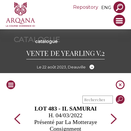
Repository
ENG
CATALOGUE
catalogue
VENTE DE YEARLING V.2
Le 22 août 2023, Deauville
LOT 483 - IL SAMURAI
H. 04/03/2022
Présenté par La Motteraye
Consignment