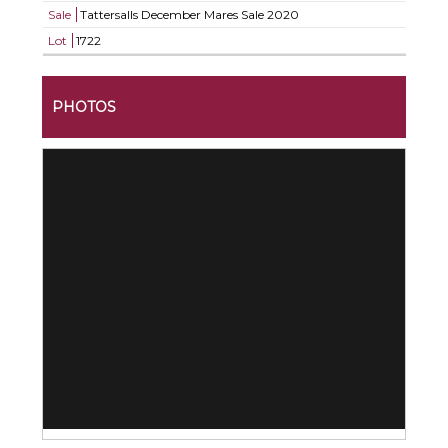
Sale
Tattersalls December Mares Sale 2020
Lot
1722
PHOTOS