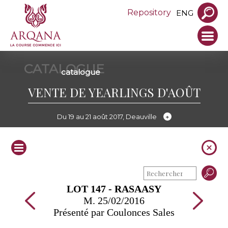
Repository
ENG
CATALOGUE
catalogue
VENTE DE YEARLINGS D'AOÛT
Du 19 au 21 août 2017, Deauville
LOT 147 - RASAASY
M. 25/02/2016
Présenté par Coulonces Sales