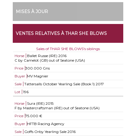
MISES À JOUR
VENTES RELATIVES À THAR SHE BLOWS
Sales of THAR SHE BLOWS's siblings
Horse
Ballet Russe (IRE)
2016
C by Camelot (GB) out of Seatone (USA)
Price
300.000 Gns
Buyer
MV Magnier
Sale
Tattersalls October Yearling Sale (Book 1) 2017
Lot
196
Horse
Sura (IRE)
2015
F by Mastercraftsman (IRE) out of Seatone (USA)
Price
75.000 €
Buyer
HFTB Racing Agency
Sale
Goffs Orby Yearling Sale 2016