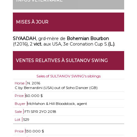
INFOS VÉTÉRINAIRE
MISES À JOUR
SIYAADAH
, grd-mère de
Bohemian Bourbon
(f.2016), 2
vict.
aux USA, 3e Coronation Cup S.
(L.)
.
VENTES RELATIVES À SULTANOV SWING
Sales of SULTANOV SWING's siblings
Horse
N.
2016
C by Bernardini (USA) out of Soho Dancer (GB)
Price
60.000 $
Buyer
McMahon & Hill Bloodstock, agent
Sale
FTI SPR 2YO 2018
Lot
529
Price
130.000 $