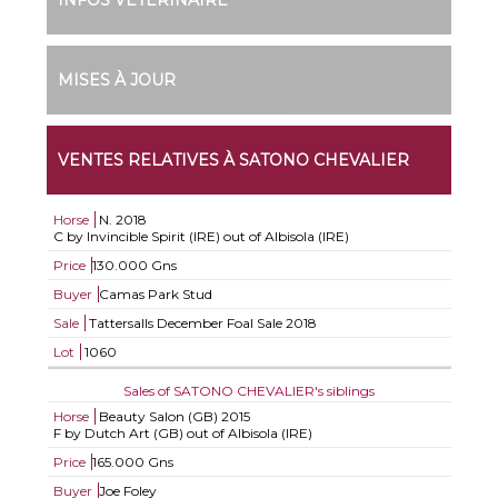
INFOS VÉTÉRINAIRE
MISES À JOUR
VENTES RELATIVES À SATONO CHEVALIER
Horse
N.
2018
C by Invincible Spirit (IRE) out of Albisola (IRE)
Price
130.000 Gns
Buyer
Camas Park Stud
Sale
Tattersalls December Foal Sale 2018
Lot
1060
Sales of SATONO CHEVALIER's siblings
Horse
Beauty Salon (GB)
2015
F by Dutch Art (GB) out of Albisola (IRE)
Price
165.000 Gns
Buyer
Joe Foley