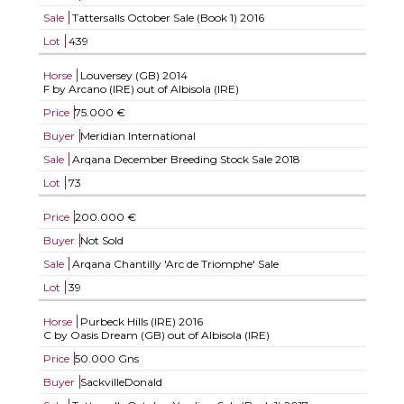
Sale
Tattersalls October Sale (Book 1) 2016
Lot
439
Horse
Louversey (GB)
2014
F by Arcano (IRE) out of Albisola (IRE)
Price
75.000 €
Buyer
Meridian International
Sale
Arqana December Breeding Stock Sale 2018
Lot
73
Price
200.000 €
Buyer
Not Sold
Sale
Arqana Chantilly 'Arc de Triomphe' Sale
Lot
39
Horse
Purbeck Hills (IRE)
2016
C by Oasis Dream (GB) out of Albisola (IRE)
Price
50.000 Gns
Buyer
SackvilleDonald