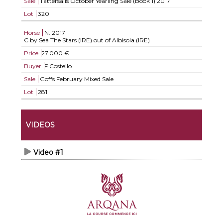
Sale
Tattersalls October Yearling Sale (Book 1) 2017
Lot
320
Horse
N.
2017
C by Sea The Stars (IRE) out of Albisola (IRE)
Price
27.000 €
Buyer
F Costello
Sale
Goffs February Mixed Sale
Lot
281
VIDEOS
Video #1