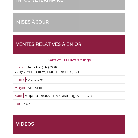
INFOS VÉTÉRINAIRE
MISES À JOUR
VENTES RELATIVES À EN OR
Sales of EN OR's siblings
Horse
Anodor (FR)
2016
C by Anodin (IRE) out of Decize (FR)
Price
32.000 €
Buyer
Not Sold
Sale
Arqana Deauville v2 Yearling Sale 2017
Lot
467
VIDEOS