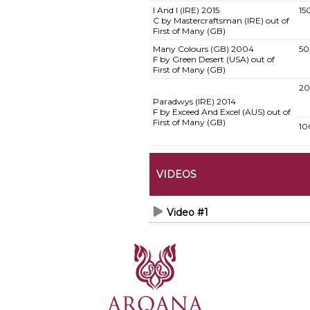
I And I (IRE)
2015
15
C by Mastercraftsman (IRE) out of
First of Many (GB)
Many Colours (GB)
2004
50
F by Green Desert (USA) out of
First of Many (GB)
20
Paradwys (IRE)
2014
F by Exceed And Excel (AUS) out of
First of Many (GB)
10
VIDEOS
Video #1