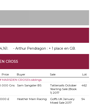
,161. - Arthur Pendragon : + 1 place en GB.
EN CROSS
Price
Buyer
Sale
Lot
 of MARSDEN CROSS's siblings
0.000 Gns
Sam Sangster BS
Tattersalls October
462
Yearling Sale (Book
1) 2017
.000 £
Heather Main Racing
Goffs UK January
54
Mixed Sale 2017