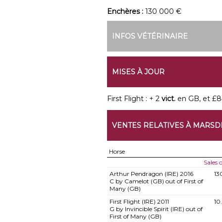
Enchères :
130 000 €
INFOS VÉTÉRINAIRE
MISES À JOUR
First Flight : + 2
vict.
en GB, et £84
VENTES RELATIVES À MARSD
Horse
Sales
Arthur Pendragon (IRE)
2016
13
C by Camelot (GB) out of First of
Many (GB)
First Flight (IRE)
2011
10
G by Invincible Spirit (IRE) out of
First of Many (GB)