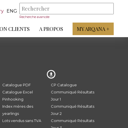
ry
ENG
Recherche avancée
ON CLIENTS
A PROPOS
MY ARQANA +
Catalogue PDF
CP Catalogue
Catalogue Excel
Communiqué Résultats
Pinhooking
Jour 1
Index mères des
Communiqué Résultats
yearlings
Jour 2
Lots vendus sans TVA
Communiqué Résultats
Jour 3