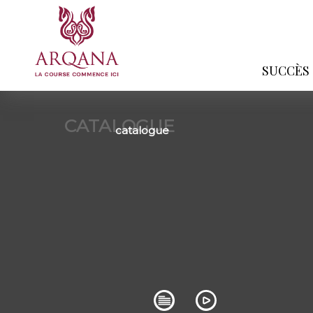
SUCCÈS
CATALOGUE
catalogue