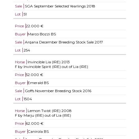
Sale
SGA September Selected Yearlings 2018
Lot
51
Price
22.000 €
Buyer
Marco Bozzi BS
Sale
Arqana December Breeding Stock Sale 2017
Lot
254
Horse
Invincible Lia (IRE)
2013
F by Invincible Spirit (IRE) out of Lia (IRE)
Price
52.000 €
Buyer
Emerald BS
Sale
Goffs November Breeding Stock 2016
Lot
1504
Horse
Lemon Twist (IRE)
2008
F by Marju (IRE) out of Lia (IRE)
Price
62.000 €
Buyer
Canirola BS