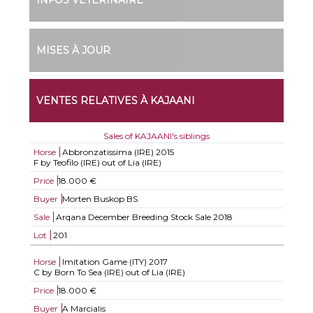
INFOS VÉTÉRINAIRE
MISES À JOUR
VENTES RELATIVES À KAJAANI
Sales of KAJAANI's siblings
Horse
Abbronzatissima (IRE)
2015
F by Teofilo (IRE) out of Lia (IRE)
Price
18.000 €
Buyer
Morten Buskop BS
Sale
Arqana December Breeding Stock Sale 2018
Lot
201
Horse
Imitation Game (ITY)
2017
C by Born To Sea (IRE) out of Lia (IRE)
Price
18.000 €
Buyer
A Marcialis