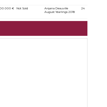
00.000 €
Not Sold
Arqana Deauville
24
August Yearlings 2018