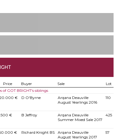
IGHT
Price
Buyer
Sale
Lot
es of GOT BRIGHT's siblings
20.000 €
D O'Byrne
Arqana Deauville
110
August Yearlings 2016
.500 €
B Jeffroy
Arqana Deauville
425
Summer Mixed Sale 2017
50.000 €
Richard Knight BS
Arqana Deauville
57
August Yearlings 2017