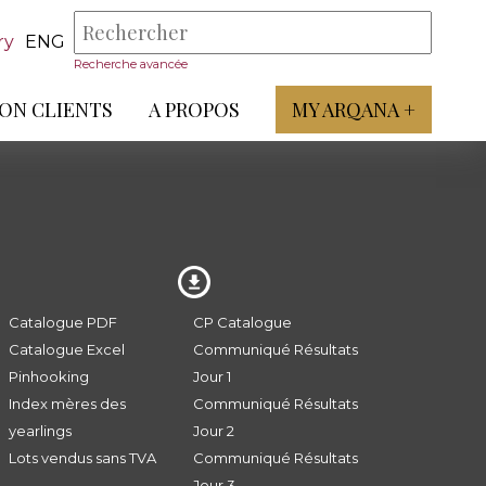
ry
ENG
Recherche avancée
ON CLIENTS
A PROPOS
MY ARQANA +
Catalogue PDF
CP Catalogue
Catalogue Excel
Communiqué Résultats
Pinhooking
Jour 1
Index mères des
Communiqué Résultats
yearlings
Jour 2
Lots vendus sans TVA
Communiqué Résultats
Jour 3