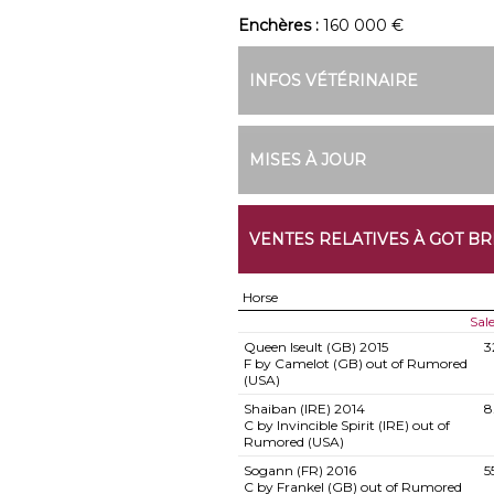
Enchères :
160 000 €
INFOS VÉTÉRINAIRE
MISES À JOUR
VENTES RELATIVES À GOT BR
Horse
Sal
Queen Iseult (GB)
2015
3
F by Camelot (GB) out of Rumored
(USA)
Shaiban (IRE)
2014
8
C by Invincible Spirit (IRE) out of
Rumored (USA)
Sogann (FR)
2016
5
C by Frankel (GB) out of Rumored