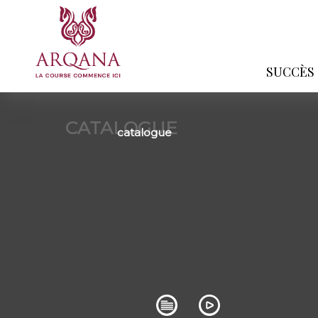
SUCCÈS
CATALOGUE
catalogue