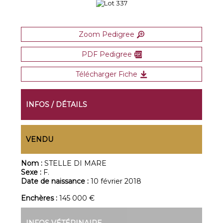
Zoom Pedigree
PDF Pedigree
Télécharger Fiche
INFOS / DÉTAILS
VENDU
Nom :
STELLE DI MARE
Sexe :
F.
Date de naissance :
10 février 2018
Enchères :
145 000 €