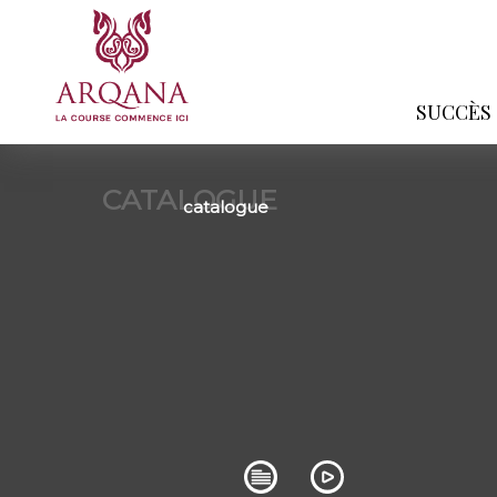
SUCCÈS
CATALOGUE
catalogue