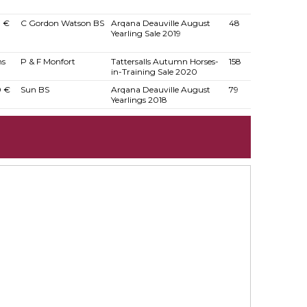
 €
C Gordon Watson BS
Arqana Deauville August
48
Yearling Sale 2019
ns
P & F Monfort
Tattersalls Autumn Horses-
158
in-Training Sale 2020
0 €
Sun BS
Arqana Deauville August
79
Yearlings 2018