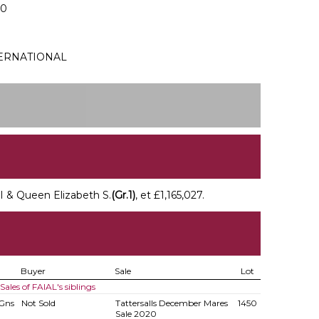
20
TERNATIONAL
I & Queen Elizabeth S.
(Gr.1)
, et £1,165,027.
Buyer
Sale
Lot
Sales of FAIAL's siblings
Gns
Not Sold
Tattersalls December Mares
1450
Sale 2020