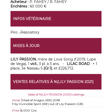
Acheteur :
P. FAHEY / R. FAHEY
Enchères :
60 000 €
INFOS VÉTÉRINAIRE
Piro -,Repository
MISES À JOUR
LILY PASSION
, mère de Love Song (f.2019, Lope
de Vega), 1
vict.
, 3 pl. à 3 ans. -
LILAC ROAD
: + 1
place, 3e Nassau S.
(Gr.1)
, et £226,712.
VENTES RELATIVES À N(LILY PASSION 2021)
Sales of N(LILY PASSION 2021)'s siblings
Horse
Maid of Aragon (IRE)
2018
F by Invincible Spirit (IRE) out of Lily Passion (GB)
Price
6.000 Gns