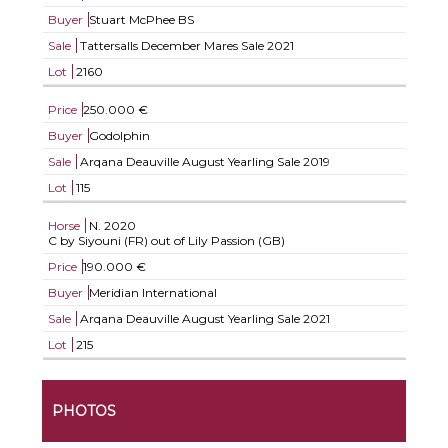
Buyer
Stuart McPhee BS
Sale
Tattersalls December Mares Sale 2021
Lot
2160
Price
250.000 €
Buyer
Godolphin
Sale
Arqana Deauville August Yearling Sale 2019
Lot
115
Horse
N.
2020
C by Siyouni (FR) out of Lily Passion (GB)
Price
190.000 €
Buyer
Meridian International
Sale
Arqana Deauville August Yearling Sale 2021
Lot
215
PHOTOS