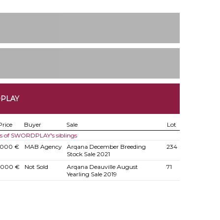
DPLAY
Price
Buyer
Sale
Lot
es of SWORDPLAY's siblings
.000 €
MAB Agency
Arqana December Breeding
234
Stock Sale 2021
.000 €
Not Sold
Arqana Deauville August
71
Yearling Sale 2019