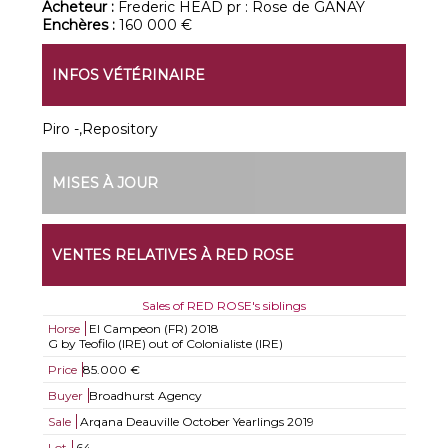
Acheteur :
Frederic HEAD pr : Rose de GANAY
Enchères :
160 000 €
INFOS VÉTÉRINAIRE
Piro -,Repository
MISES À JOUR
VENTES RELATIVES À RED ROSE
Sales of RED ROSE's siblings
Horse
El Campeon (FR)
2018
G by Teofilo (IRE) out of Colonialiste (IRE)
Price
85.000 €
Buyer
Broadhurst Agency
Sale
Arqana Deauville October Yearlings 2019
Lot
64