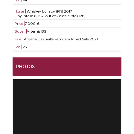
Horse
Whiskey Lullaby (FR)
2017
F by Intello (GER) out of Colonialiste (IRE)
Price
7.000 €
Buyer
Artemis BS
Sale
Arqana Deauville February Mixed Sale 2021
Lot
23
PHOTOS