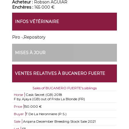
Acheteur :
Robson AGUIAR
Enchères :
165 000 €
INFOS VÉTÉRINAIRE
Piro -,Repository
MISES À JOUR
VENTES RELATIVES À BUCANERO FUERTE
Sales of BUCANERO FUERTE's siblings
Horse
Cask Secret (GB)
2018
F by Ajaya (GB) out of Frida La Blonde (FR)
Price
150.000 €
Buyer
T De La Heronniere (P.S.)
Sale
Arqana December Breeding Stock Sale 2021
Lot
63