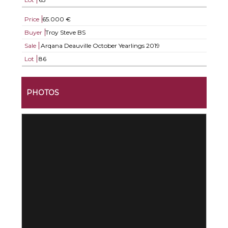
Price
65.000 €
Buyer
Troy Steve BS
Sale
Arqana Deauville October Yearlings 2019
Lot
86
PHOTOS