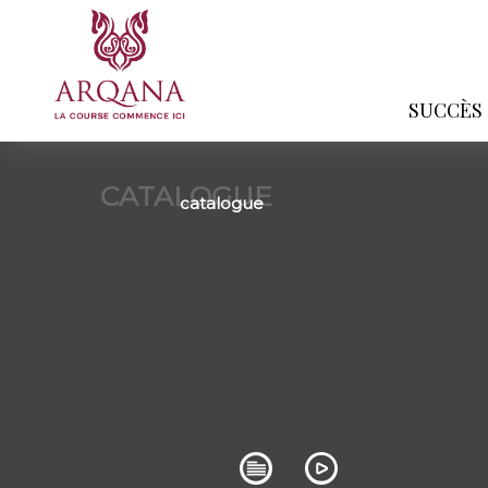
SUCCÈS
CATALOGUE
catalogue