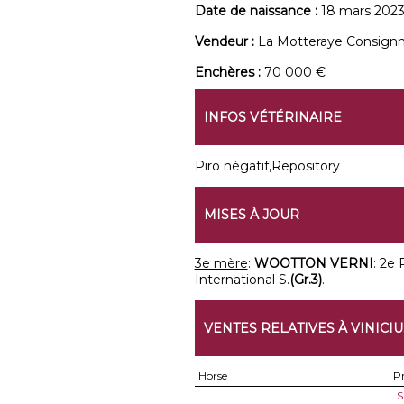
Date de naissance :
18 mars 202
Vendeur :
La Motteraye Consign
Enchères :
70 000 €
INFOS VÉTÉRINAIRE
Piro négatif,Repository
MISES À JOUR
3e mère
:
WOOTTON VERNI
: 2e
International S.
(Gr.3)
.
VENTES RELATIVES À VINICIU
Horse
Pr
S