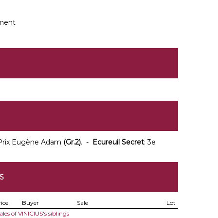
3
ment
 Prix Eugène Adam
(Gr.2)
. -
Ecureuil Secret
: 3e
S
ice
Buyer
Sale
Lot
ales of VINICIUS's siblings