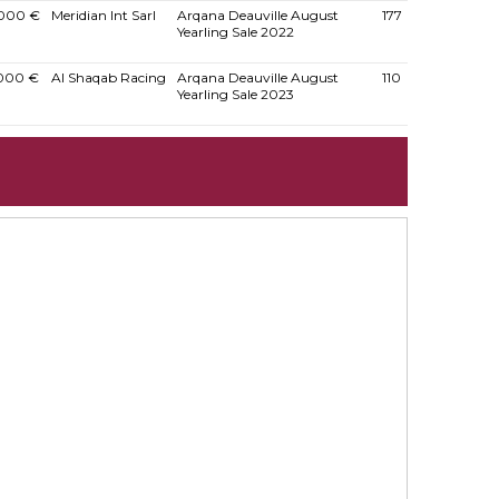
000 €
Meridian Int Sarl
Arqana Deauville August
177
Yearling Sale 2022
000 €
Al Shaqab Racing
Arqana Deauville August
110
Yearling Sale 2023