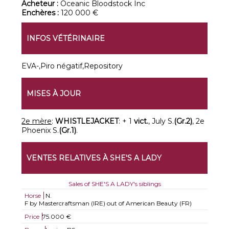
Acheteur :
Oceanic Bloodstock Inc
Enchères :
120 000 €
INFOS VÉTÉRINAIRE
EVA-,Piro négatif,Repository
MISES À JOUR
2e mère
:
WHISTLEJACKET
: + 1
vict.
, July S.
(Gr.2)
, 2e
Phoenix S.
(Gr.1)
.
VENTES RELATIVES À SHE'S A LADY
Sales of SHE'S A LADY's siblings
Horse
N.
F by Mastercraftsman (IRE) out of American Beauty (FR)
Price
75.000 €