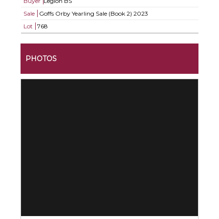
Buyer
Legion BS
Sale
Goffs Orby Yearling Sale (Book 2) 2023
Lot
768
PHOTOS