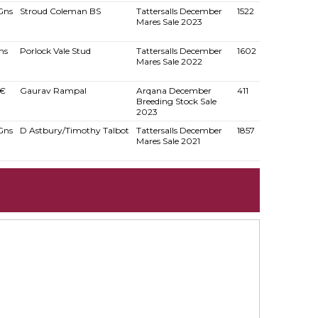
Gns
Stroud Coleman BS
Tattersalls December
1522
Mares Sale 2023
ns
Porlock Vale Stud
Tattersalls December
1602
Mares Sale 2022
 €
Gaurav Rampal
Arqana December
411
Breeding Stock Sale
2023
Gns
D Astbury/Timothy Talbot
Tattersalls December
1857
Mares Sale 2021