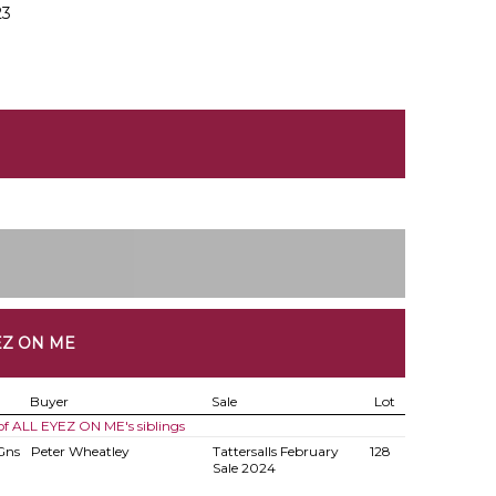
23
EZ ON ME
Buyer
Sale
Lot
 of ALL EYEZ ON ME's siblings
Gns
Peter Wheatley
Tattersalls February
128
Sale 2024