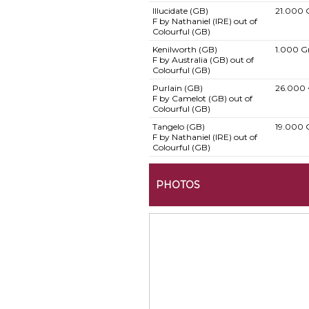
Illucidate (GB)
21.000 
F by Nathaniel (IRE) out of
Colourful (GB)
Kenilworth (GB)
1.000 G
F by Australia (GB) out of
Colourful (GB)
Purlain (GB)
26.000
F by Camelot (GB) out of
Colourful (GB)
Tangelo (GB)
19.000 
F by Nathaniel (IRE) out of
Colourful (GB)
PHOTOS