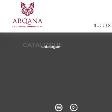
SUCCÈS
CATALOGUE
catalogue