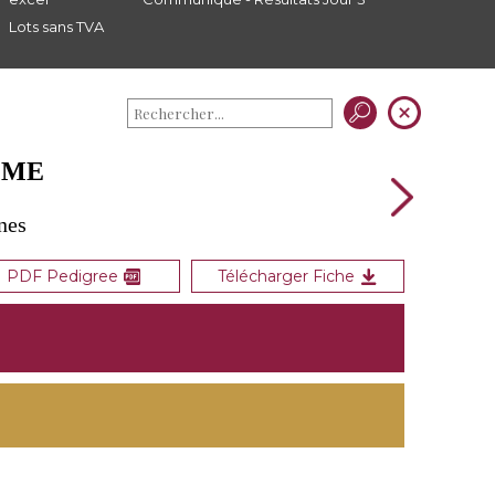
Lots sans TVA
N ME
nes
PDF Pedigree
Télécharger Fiche