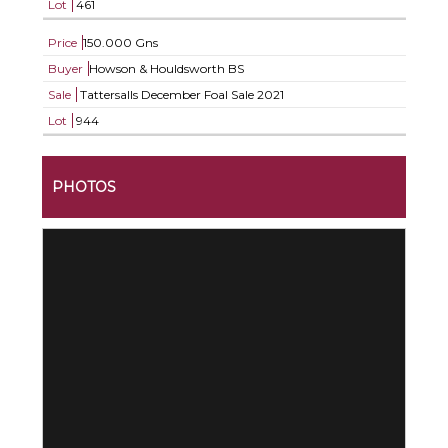
Lot
461
Price
150.000 Gns
Buyer
Howson & Houldsworth BS
Sale
Tattersalls December Foal Sale 2021
Lot
944
PHOTOS