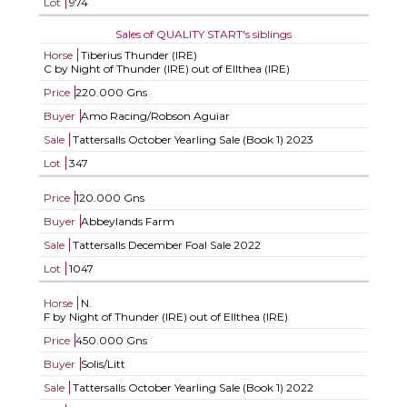
Lot
974
Sales of QUALITY START's siblings
Horse
Tiberius Thunder (IRE)
C by Night of Thunder (IRE) out of Ellthea (IRE)
Price
220.000 Gns
Buyer
Amo Racing/Robson Aguiar
Sale
Tattersalls October Yearling Sale (Book 1) 2023
Lot
347
Price
120.000 Gns
Buyer
Abbeylands Farm
Sale
Tattersalls December Foal Sale 2022
Lot
1047
Horse
N.
F by Night of Thunder (IRE) out of Ellthea (IRE)
Price
450.000 Gns
Buyer
Solis/Litt
Sale
Tattersalls October Yearling Sale (Book 1) 2022