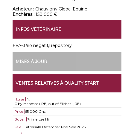
Acheteur :
Chauvigny Global Equine
Enchères :
150 000 €
INFOS VÉTÉRINAIRE
EVA-,Piro négatif,Repository
MISES À JOUR
VENTES RELATIVES À QUALITY START
Horse
N.
C by Mehmas (IRE) out of Ellthea (IRE)
Price
65.000 Gns
Buyer
Primerose Hill
Sale
Tattersalls December Foal Sale 2023