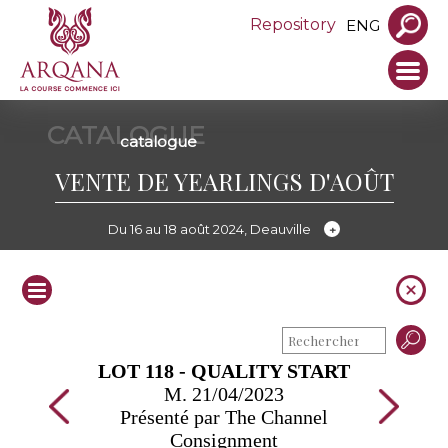
Repository
ENG
CATALOGUE
catalogue
VENTE DE YEARLINGS D'AOÛT
Du 16 au 18 août 2024, Deauville
LOT 118 - QUALITY START
M. 21/04/2023
Présenté par The Channel
Consignment