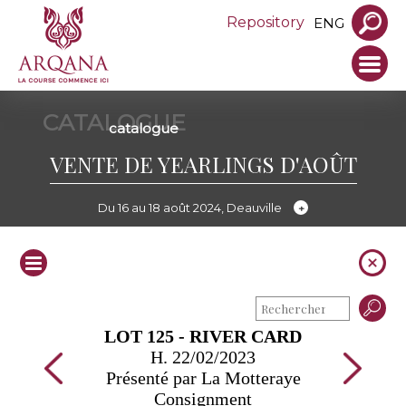
Repository
ENG
CATALOGUE
catalogue
VENTE DE YEARLINGS D'AOÛT
Du 16 au 18 août 2024, Deauville
LOT 125 - RIVER CARD
H. 22/02/2023
Présenté par La Motteraye
Consignment