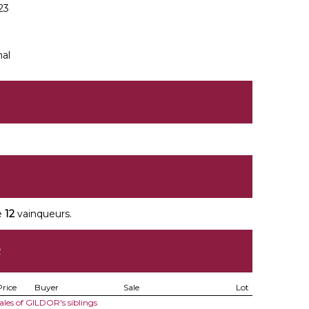
23
nal
e
12
vainqueurs.
R
Price
Buyer
Sale
Lot
ales of GILDOR's siblings