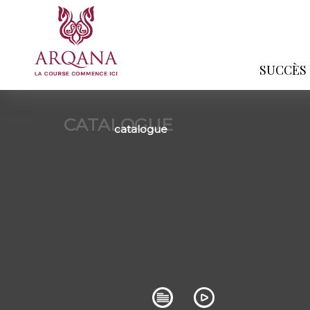
SUCCÈS
CATALOGUE
catalogue