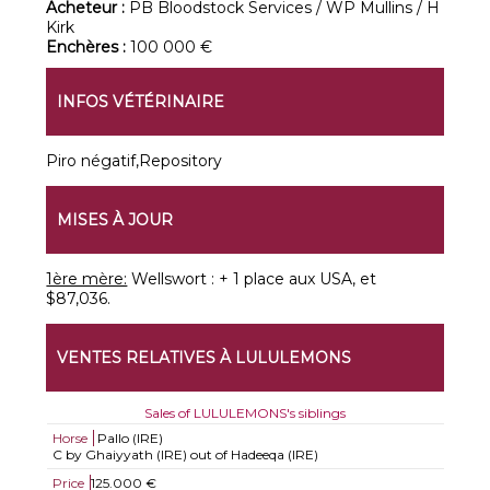
Acheteur :
PB Bloodstock Services / WP Mullins / H
Kirk
Enchères :
100 000 €
INFOS VÉTÉRINAIRE
Piro négatif,Repository
MISES À JOUR
1ère mère:
Wellswort : + 1 place aux USA, et
$87,036.
VENTES RELATIVES À LULULEMONS
Sales of LULULEMONS's siblings
Horse
Pallo (IRE)
C by Ghaiyyath (IRE) out of Hadeeqa (IRE)
Price
125.000 €