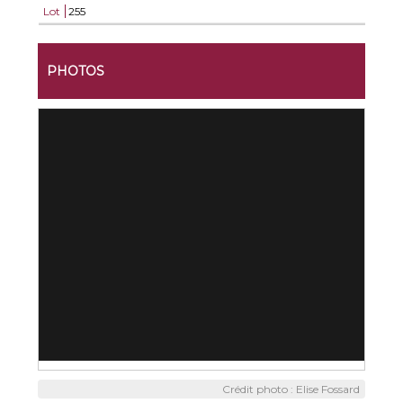
Lot
255
PHOTOS
Crédit photo : Elise Fossard