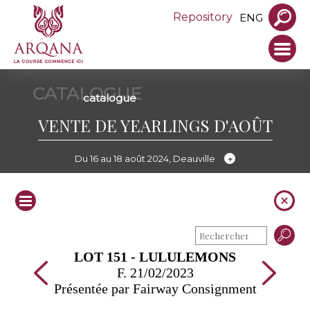
Repository
ENG
CATALOGUE
catalogue
VENTE DE YEARLINGS D'AOÛT
Du 16 au 18 août 2024, Deauville
LOT 151 - LULULEMONS
F. 21/02/2023
Présentée par Fairway Consignment