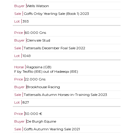
Buyer
Wells Watson
Sale
Goffs Orby Yearling Sale (Book 1) 2023
Lot
393
Price
60.000 Gns
Buyer
Glenvale Stud
Sale
Tattersalls December Foal Sale 2022
Lot
1049
Horse
Ragosina (GB)
F by Teofilo (IRE) out of Hadeeqa (IRE)
Price
22.000 Gns
Buyer
Brookhouse Racing
Sale
Tattersalls Autumn Horses-in-Training Sale 2023
Lot
827
Price
30.000 €
Buyer
De Burgh Equine
Sale
Goffs Autumn Yearling Sale 2021