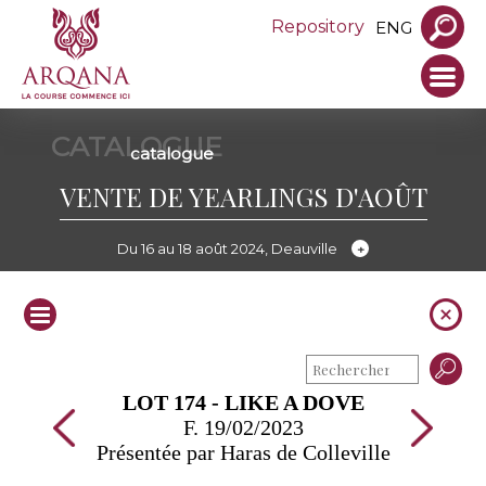
Repository
ENG
CATALOGUE
catalogue
VENTE DE YEARLINGS D'AOÛT
Du 16 au 18 août 2024, Deauville
LOT 174 - LIKE A DOVE
F. 19/02/2023
Présentée par Haras de Colleville