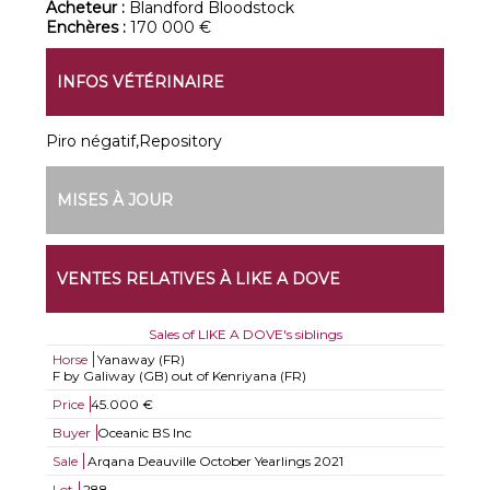
Acheteur :
Blandford Bloodstock
Enchères :
170 000 €
INFOS VÉTÉRINAIRE
Piro négatif,Repository
MISES À JOUR
VENTES RELATIVES À LIKE A DOVE
Sales of LIKE A DOVE's siblings
Horse
Yanaway (FR)
F by Galiway (GB) out of Kenriyana (FR)
Price
45.000 €
Buyer
Oceanic BS Inc
Sale
Arqana Deauville October Yearlings 2021
Lot
288