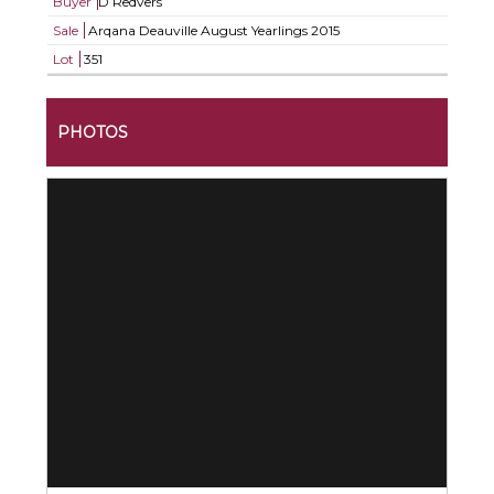
Buyer
D Redvers
Sale
Arqana Deauville August Yearlings 2015
Lot
351
PHOTOS