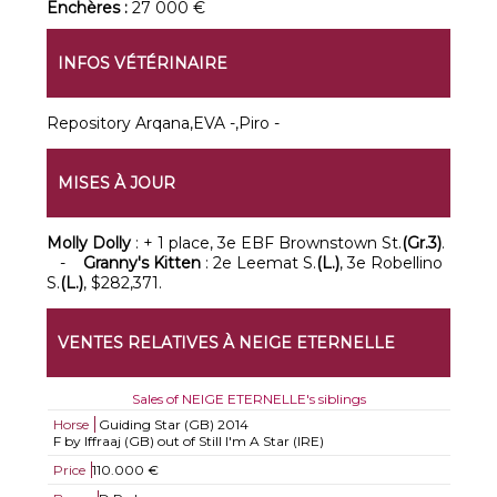
Enchères :
27 000 €
INFOS VÉTÉRINAIRE
Repository Arqana,EVA -,Piro -
MISES À JOUR
Molly Dolly
: + 1 place, 3e EBF Brownstown St.
(Gr.3)
.
-
Granny's Kitten
: 2e Leemat S.
(L.)
, 3e Robellino
S.
(L.)
, $282,371.
VENTES RELATIVES À NEIGE ETERNELLE
Sales of NEIGE ETERNELLE's siblings
Horse
Guiding Star (GB)
2014
F by Iffraaj (GB) out of Still I'm A Star (IRE)
Price
110.000 €