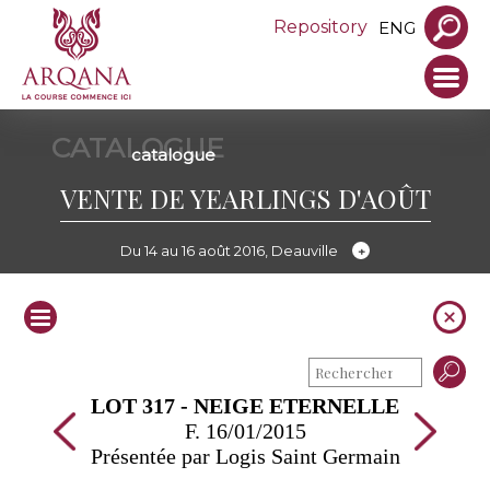
Repository
ENG
CATALOGUE
catalogue
VENTE DE YEARLINGS D'AOÛT
Du 14 au 16 août 2016, Deauville
LOT 317 - NEIGE ETERNELLE
F. 16/01/2015
Présentée par Logis Saint Germain