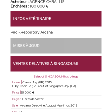
Acheteur :
AGENCE CABALLIS
Enchères :
100 000 €
INFOS VÉTÉRINAIRE
Piro -,Repository Arqana
MISES À JOUR
VENTES RELATIVES À SINGASOUMI
Sales of SINGASOUMI's siblings
Horse
Classic Joy (FR)
2015
C by Cacique (IRE) out of Singapore Joy (FR)
Price
55.000 €
Buyer
Haras de Victot
Sale
Arqana Deauville August Yearlings 2016
Lot
312