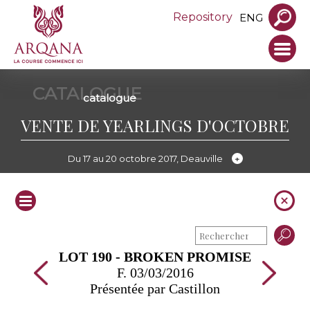
Repository
ENG
CATALOGUE
catalogue
VENTE DE YEARLINGS D'OCTOBRE
Du 17 au 20 octobre 2017, Deauville
LOT 190 - BROKEN PROMISE
F. 03/03/2016
Présentée par Castillon