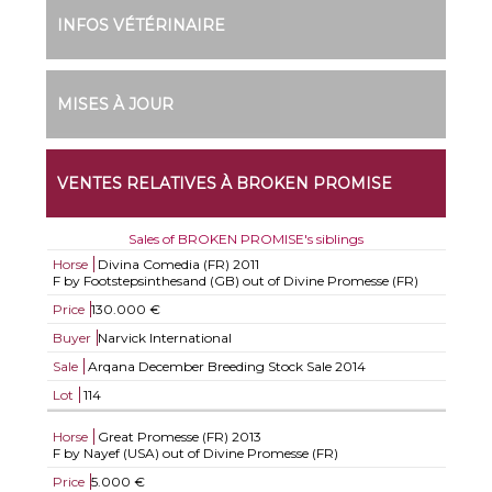
INFOS VÉTÉRINAIRE
MISES À JOUR
VENTES RELATIVES À BROKEN PROMISE
Sales of BROKEN PROMISE's siblings
Horse
Divina Comedia (FR)
2011
F by Footstepsinthesand (GB) out of Divine Promesse (FR)
Price
130.000 €
Buyer
Narvick International
Sale
Arqana December Breeding Stock Sale 2014
Lot
114
Horse
Great Promesse (FR)
2013
F by Nayef (USA) out of Divine Promesse (FR)
Price
5.000 €