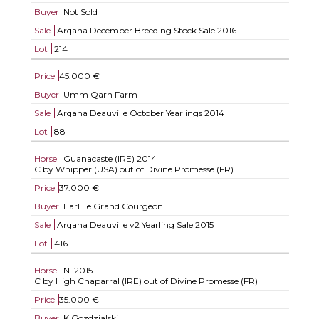
Buyer
Not Sold
Sale
Arqana December Breeding Stock Sale 2016
Lot
214
Price
45.000 €
Buyer
Umm Qarn Farm
Sale
Arqana Deauville October Yearlings 2014
Lot
88
Horse
Guanacaste (IRE)
2014
C by Whipper (USA) out of Divine Promesse (FR)
Price
37.000 €
Buyer
Earl Le Grand Courgeon
Sale
Arqana Deauville v2 Yearling Sale 2015
Lot
416
Horse
N.
2015
C by High Chaparral (IRE) out of Divine Promesse (FR)
Price
35.000 €
Buyer
K Gozdzialski