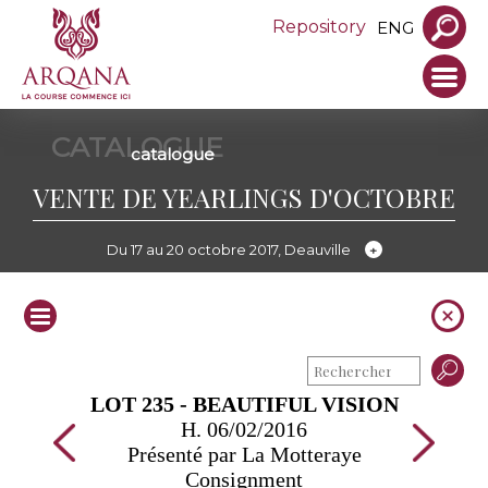
Repository
ENG
CATALOGUE
catalogue
VENTE DE YEARLINGS D'OCTOBRE
Du 17 au 20 octobre 2017, Deauville
LOT 235 - BEAUTIFUL VISION
H. 06/02/2016
Présenté par La Motteraye
Consignment