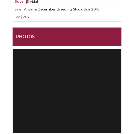
Buyer
S Vidal
Sale
Arqana December Breeding Stock Sale 2016
Lot
263
PHOTOS