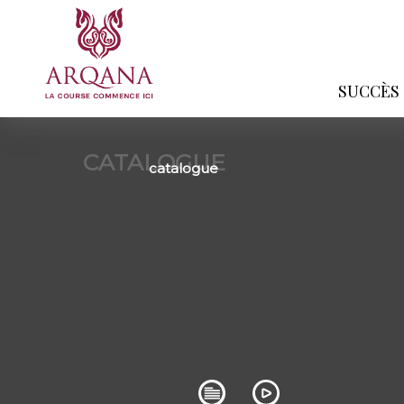
SUCCÈS
CATALOGUE
catalogue