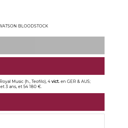
8
WATSON BLOODSTOCK
 Royal Music (h., Teofilo), 4
vict.
en GER & AUS;
 2 et 3 ans, et 54 180 €.