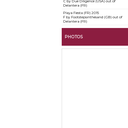
C by Due Diligence (USA) out of
Delantera (FR)
Playa Fiesta (FR)
2015
F by Footstepsinthesand (GB) out of
Delantera (FR)
PHOTOS