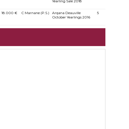
Yearling Sale 2018
18.000 €
C Marnane (P.S.)
Arqana Deauville
5
October Yearlings 2016