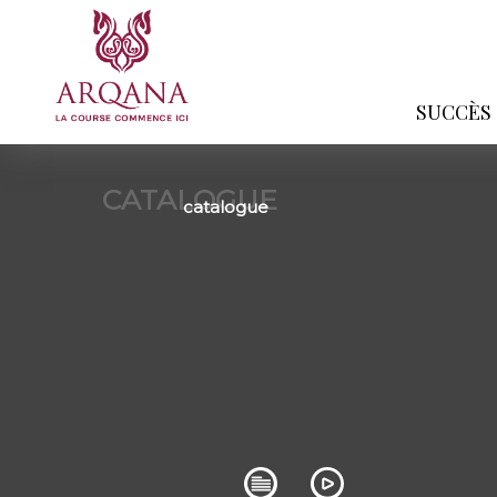
SUCCÈS
CATALOGUE
catalogue