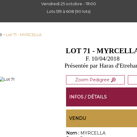
Vendredi 25 octobre - 11h00
Lots 519 à 608 (90 lots)
9
> Lot 71 - MYRCELLA
LOT 71 - MYRCELL
F. 10/04/2018
Présentée par Haras d'Etreh
Zoom Pedigree
INFOS / DÉTAILS
VENDU
Nom :
MYRCELLA