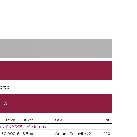
ortie.
LLA
Price
Buyer
Sale
Lot
les of MYRCELLA's siblings
30.000 €
S Brogi
Arqana Deauville v2
420