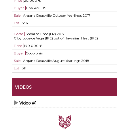
Price
20.000 €
Buyer
Tina Rau BS
Sale
Arqana Deauville October Yearlings 2017
Lot
536
Horse
Shoal of Time (FR)
2017
C by Lope de Vega (IRE) out of Hawaiian Heat (IRE)
Price
140.000 €
Buyer
Godolphin
Sale
Arqana Deauville August Yearlings 2018
Lot
311
VIDEOS
Video #1