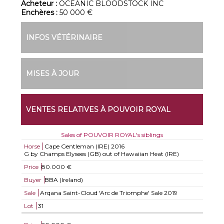
Acheteur :
OCEANIC BLOODSTOCK INC
Enchères :
50 000 €
INFOS VÉTÉRINAIRE
MISES À JOUR
VENTES RELATIVES À POUVOIR ROYAL
Sales of POUVOIR ROYAL's siblings
Horse
Cape Gentleman (IRE)
2016
G by Champs Elysees (GB) out of Hawaiian Heat (IRE)
Price
80.000 €
Buyer
BBA (Ireland)
Sale
Arqana Saint-Cloud 'Arc de Triomphe' Sale 2019
Lot
31