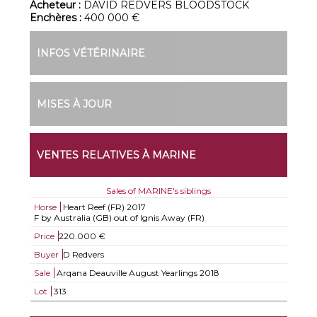
Acheteur :
DAVID REDVERS BLOODSTOCK
Enchères :
400 000 €
INFOS VÉTÉRINAIRE
MISES À JOUR
VENTES RELATIVES À MARINE
Sales of MARINE's siblings
Horse
Heart Reef (FR)
2017
F by Australia (GB) out of Ignis Away (FR)
Price
220.000 €
Buyer
D Redvers
Sale
Arqana Deauville August Yearlings 2018
Lot
313