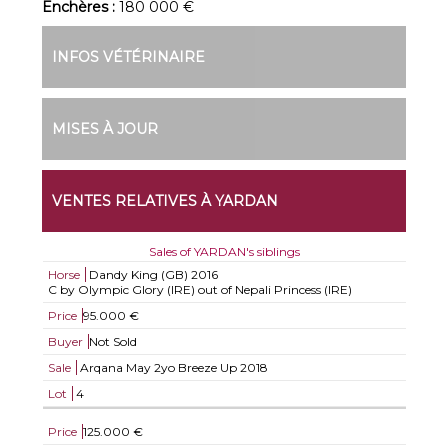
Enchères :
180 000 €
INFOS VÉTÉRINAIRE
MISES À JOUR
VENTES RELATIVES À YARDAN
Sales of YARDAN's siblings
Horse
Dandy King (GB)
2016
C by Olympic Glory (IRE) out of Nepali Princess (IRE)
Price
95.000 €
Buyer
Not Sold
Sale
Arqana May 2yo Breeze Up 2018
Lot
4
Price
125.000 €