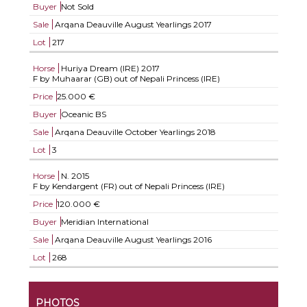
Buyer
Not Sold
Sale
Arqana Deauville August Yearlings 2017
Lot
217
Horse
Huriya Dream (IRE)
2017
F by Muhaarar (GB) out of Nepali Princess (IRE)
Price
25.000 €
Buyer
Oceanic BS
Sale
Arqana Deauville October Yearlings 2018
Lot
3
Horse
N.
2015
F by Kendargent (FR) out of Nepali Princess (IRE)
Price
120.000 €
Buyer
Meridian International
Sale
Arqana Deauville August Yearlings 2016
Lot
268
PHOTOS