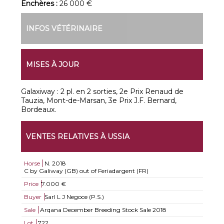
Enchères :
26 000 €
INFOS VÉTÉRINAIRE
MISES À JOUR
Galaxiway : 2 pl. en 2 sorties, 2e Prix Renaud de
Tauzia, Mont-de-Marsan, 3e Prix J.F. Bernard,
Bordeaux.
VENTES RELATIVES À USSIA
Horse
N.
2018
C by Galiway (GB) out of Feriadargent (FR)
Price
7.000 €
Buyer
Sarl L J Negoce (P.S.)
Sale
Arqana December Breeding Stock Sale 2018
Lot
722