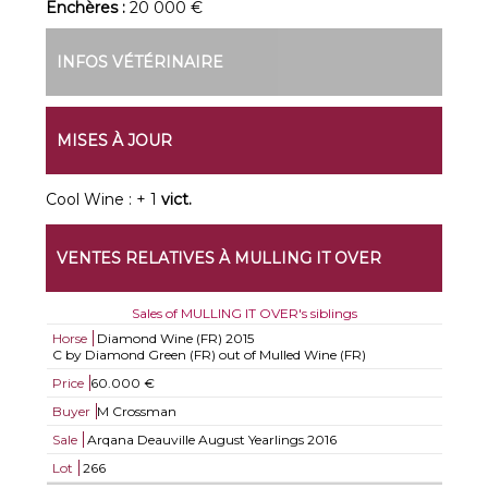
Enchères :
20 000 €
INFOS VÉTÉRINAIRE
MISES À JOUR
Cool Wine : + 1
vict.
VENTES RELATIVES À MULLING IT OVER
Sales of MULLING IT OVER's siblings
Horse
Diamond Wine (FR)
2015
C by Diamond Green (FR) out of Mulled Wine (FR)
Price
60.000 €
Buyer
M Crossman
Sale
Arqana Deauville August Yearlings 2016
Lot
266