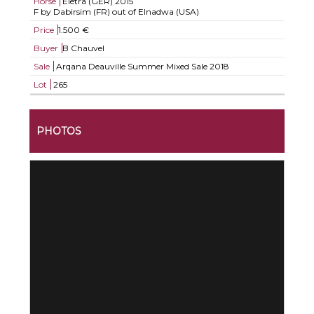
Horse
Eletra (GER)
2015
F by Dabirsim (FR) out of Elnadwa (USA)
Price
1.500 €
Buyer
B Chauvel
Sale
Arqana Deauville Summer Mixed Sale 2018
Lot
265
PHOTOS