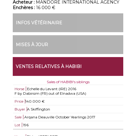
Acheteur :
MANDORE INTERNATIONAL AGENCY
Enchères :
16 000 €
INFOS VÉTÉRINAIRE
MISES À JOUR
VENTES RELATIVES À HABIBI
Sales of HABIBI's siblings
Horse
Echelle du Levant (IRE)
2016
F by Dabirsim (FR) out of Elnadwa (USA)
Price
140.000 €
Buyer
A Skiffington
Sale
Arqana Deauville October Yearlings 2017
Lot
196