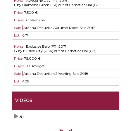
Horse
Awesome Day (FR)
2016
F by Diamond Green (FR) out of Carnet de Bal (GB)
Price
7.500 €
Buyer
C Marnane
Sale
Arqana Deauville Autumn Mixed Sale 2017
Lot
647
Horse
Exclusive Baio (FR)
2017
G by Elusive City (USA) out of Carnet de Bal (GB)
Price
75.000 €
Buyer
J C Rouget
Sale
Arqana Deauville v2 Yearling Sale 2018
Lot
409
VIDEOS
31