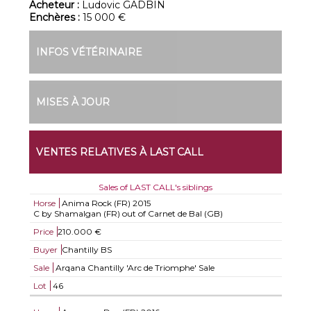
Acheteur :
Ludovic GADBIN
Enchères :
15 000 €
INFOS VÉTÉRINAIRE
MISES À JOUR
VENTES RELATIVES À LAST CALL
Sales of LAST CALL's siblings
Horse
Anima Rock (FR)
2015
C by Shamalgan (FR) out of Carnet de Bal (GB)
Price
210.000 €
Buyer
Chantilly BS
Sale
Arqana Chantilly 'Arc de Triomphe' Sale
Lot
46