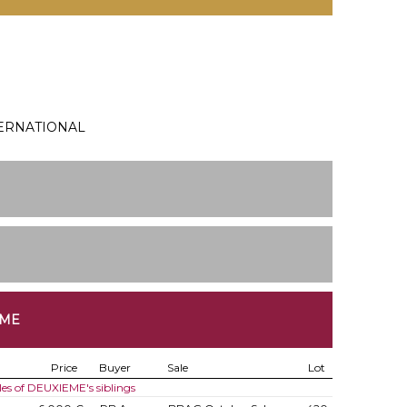
TERNATIONAL
EME
Price
Buyer
Sale
Lot
les of DEUXIEME's siblings