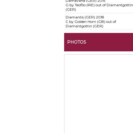
Damavand (GER)
2015
G by Teofilo (IRE) out of Diamantgottin
(GER)
Diamantis (GER)
2018
C by Golden Horn (GB) out of
Diamantgottin (GER)
PHOTOS