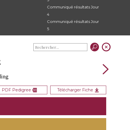
Communiqué résultats Jour
4
Communiqué résultats Jour
5
E
ding
PDF Pedigree
Télécharger Fiche