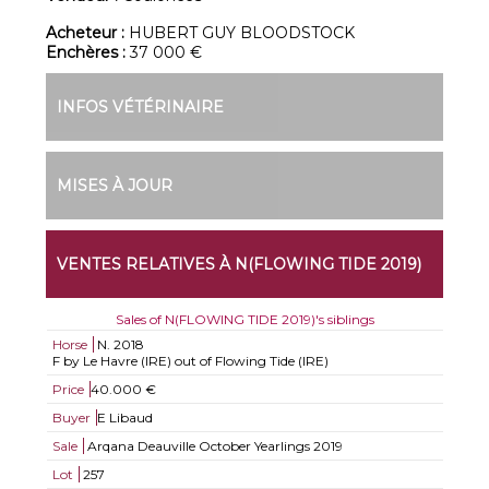
Acheteur :
HUBERT GUY BLOODSTOCK
Enchères :
37 000 €
INFOS VÉTÉRINAIRE
MISES À JOUR
VENTES RELATIVES À N(FLOWING TIDE 2019)
Sales of N(FLOWING TIDE 2019)'s siblings
Horse
N.
2018
F by Le Havre (IRE) out of Flowing Tide (IRE)
Price
40.000 €
Buyer
E Libaud
Sale
Arqana Deauville October Yearlings 2019
Lot
257