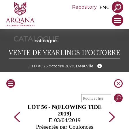
Repository
ENG
CATALOGUE
catalogue
VENTE DE YEARLINGS D'OCTOBRE
Du 19 au 23 octobre 2020, Deauville
LOT 56 - N(FLOWING TIDE
2019)
F. 03/04/2019
Présentée par Coulonces