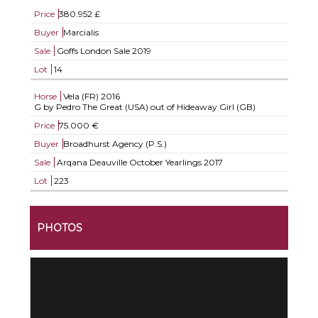
Price
380.952 £
Buyer
Marcialis
Sale
Goffs London Sale 2019
Lot
14
Horse
Vela (FR)
2016
G by Pedro The Great (USA) out of Hideaway Girl (GB)
Price
75.000 €
Buyer
Broadhurst Agency (P.S.)
Sale
Arqana Deauville October Yearlings 2017
Lot
223
PHOTOS