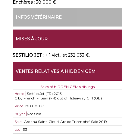
Enchères :
38 000 €
INFOS VÉTÉRINAIRE
MISES À JOUR
SESTILIO JET
: + 1
vict.
, et 232 033 €.
VENTES RELATIVES À HIDDEN GEM
Sales of HIDDEN GEM's siblings
Horse
Sestilio Jet (FR)
2015
C by French Fifteen (FR) out of Hideaway Girl (GB)
Price
170.000 €
Buyer
Not Sold
Sale
Arqana Saint-Cloud 'Arc de Triomphe' Sale 2019
Lot
33