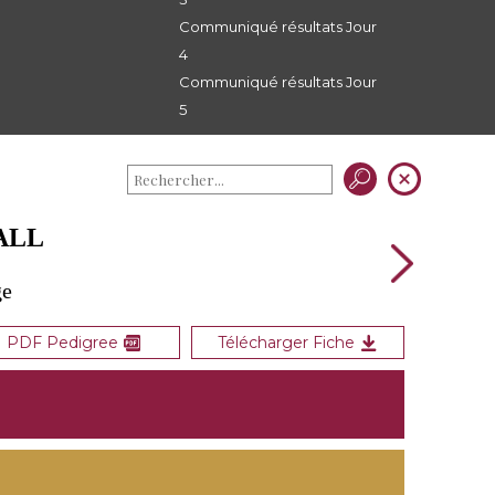
Communiqué résultats Jour
4
Communiqué résultats Jour
5
ALL
ge
PDF Pedigree
Télécharger Fiche