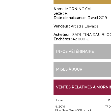
Nom :
MORNING CALL
Sexe :
F.
Date de naissance :
3 avril 2019
Vendeur :
Arcadia Elevage
Acheteur :
SARL TINA RAU BL
Enchères :
42 000 €
INFOS VÉTÉRINAIRE
MISES À JOUR
VENTES RELATIVES À MORNI
Horse
P
N.
2019
17.
F by New Bay (GB) out of