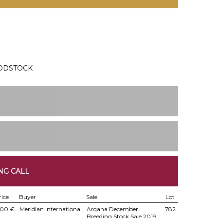
OODSTOCK
NG CALL
rice
Buyer
Sale
Lot
000 €
Meridian International
Arqana December
782
Breeding Stock Sale 2019