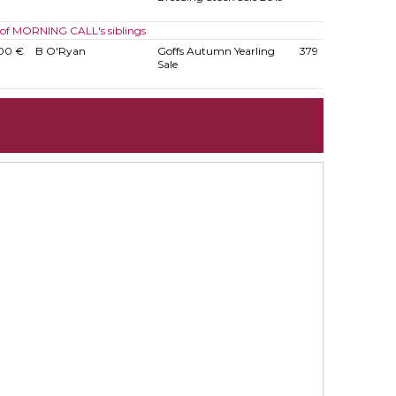
 of MORNING CALL's siblings
00 €
B O'Ryan
Goffs Autumn Yearling
379
Sale