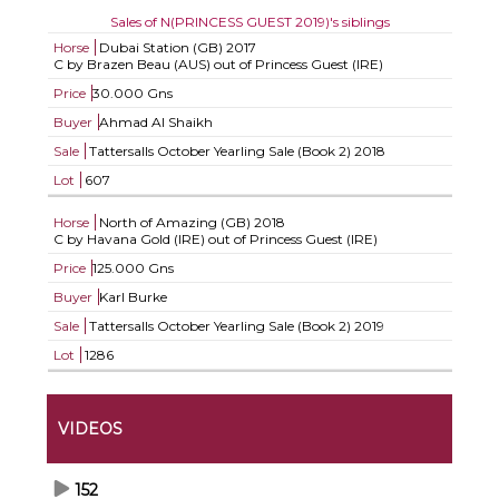
Sales of N(PRINCESS GUEST 2019)'s siblings
Horse
Dubai Station (GB)
2017
C by Brazen Beau (AUS) out of Princess Guest (IRE)
Price
30.000 Gns
Buyer
Ahmad Al Shaikh
Sale
Tattersalls October Yearling Sale (Book 2) 2018
Lot
607
Horse
North of Amazing (GB)
2018
C by Havana Gold (IRE) out of Princess Guest (IRE)
Price
125.000 Gns
Buyer
Karl Burke
Sale
Tattersalls October Yearling Sale (Book 2) 2019
Lot
1286
VIDEOS
152