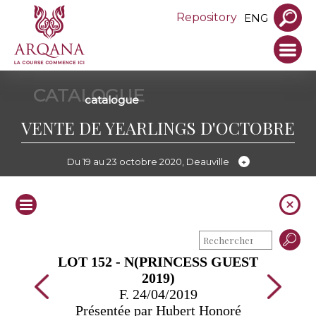
Repository
ENG
CATALOGUE
catalogue
VENTE DE YEARLINGS D'OCTOBRE
Du 19 au 23 octobre 2020, Deauville
LOT 152 - N(PRINCESS GUEST
2019)
F. 24/04/2019
Présentée par Hubert Honoré