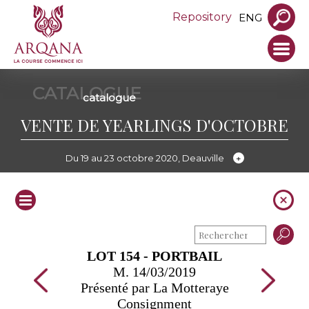
Repository
ENG
CATALOGUE
catalogue
VENTE DE YEARLINGS D'OCTOBRE
Du 19 au 23 octobre 2020, Deauville
LOT 154 - PORTBAIL
M. 14/03/2019
Présenté par La Motteraye
Consignment