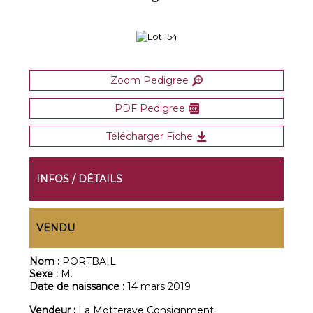
Zoom Pedigree
PDF Pedigree
Télécharger Fiche
INFOS / DÉTAILS
VENDU
Nom :
PORTBAIL
Sexe :
M.
Date de naissance :
14 mars 2019
Vendeur :
La Motteraye Consignment