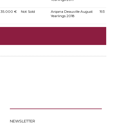
35.000 €
Not Sold
Arqana Deauville August
193
Yearlings 2018
NEWSLETTER