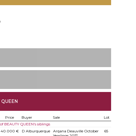
9
Y QUEEN
Price
Buyer
Sale
Lot
 of BEAUTY QUEEN's siblings
40.000 €
D Alburquerque
Arqana Deauville October
65
Yearlings 2017