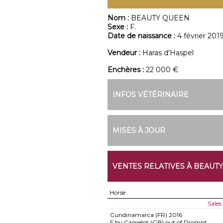
Nom :
BEAUTY QUEEN
Sexe :
F.
Date de naissance :
4 février 201
Vendeur :
Haras d'Haspel
Enchères :
22 000 €
INFOS VÉTÉRINAIRE
MISES À JOUR
VENTES RELATIVES À BEAUT
Horse
Sales
Cundinamarca (FR)
2016
F by Camelot (GB) out of Prompt