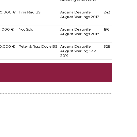
00.000 €
Tina Rau BS
Arqana Deauville
243
August Yearlings 2017
8.000 €
Not Sold
Arqana Deauville
196
August Yearlings 2018
0.000 €
Peter & Ross Doyle BS
Arqana Deauville
328
August Yearling Sale
2019