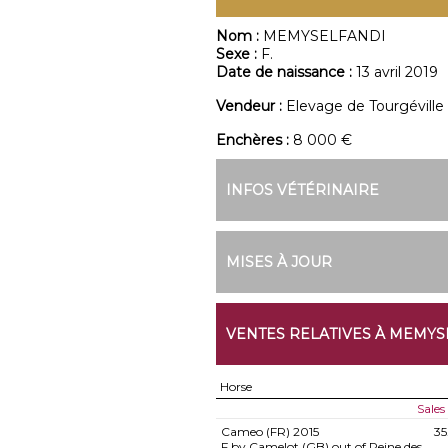
Nom :
MEMYSELFANDI
Sexe :
F.
Date de naissance :
13 avril 2019
Vendeur :
Elevage de Tourgéville
Enchères :
8 000 €
INFOS VÉTÉRINAIRE
MISES À JOUR
VENTES RELATIVES À MEMYS
Horse
Sales
Cameo (FR)
2015
35
F by Camelot (GB) out of Reine des