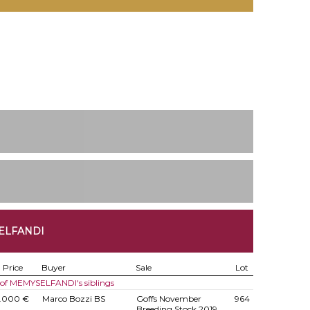
ELFANDI
Price
Buyer
Sale
Lot
 of MEMYSELFANDI's siblings
.000 €
Marco Bozzi BS
Goffs November
964
Breeding Stock 2019