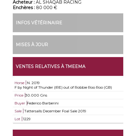
Acheteur :
AL SHAQAB RACING
Enchères :
80 000 €
INFOS VÉTÉRINAIRE
MISES À JOUR
VENTES RELATIVES À TMEEMA
Horse
N.
2019
F by Night of Thunder (IRE) out of Robbie Roo Roo (GB)
Price
30.000 Gns
Buyer
Federico Barberini
Sale
Tattersalls December Foal Sale 2019
Lot
1229