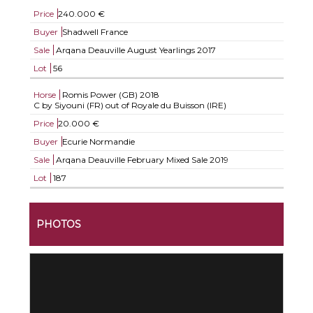
Price
240.000 €
Buyer
Shadwell France
Sale
Arqana Deauville August Yearlings 2017
Lot
56
Horse
Romis Power (GB)
2018
C by Siyouni (FR) out of Royale du Buisson (IRE)
Price
20.000 €
Buyer
Ecurie Normandie
Sale
Arqana Deauville February Mixed Sale 2019
Lot
187
PHOTOS