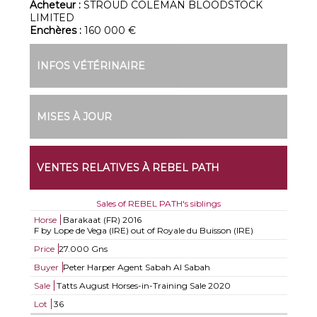
Acheteur :
STROUD COLEMAN BLOODSTOCK
LIMITED
Enchères :
160 000 €
INFOS VÉTÉRINAIRE
MISES À JOUR
VENTES RELATIVES À REBEL PATH
Sales of REBEL PATH's siblings
Horse
Barakaat (FR)
2016
F by Lope de Vega (IRE) out of Royale du Buisson (IRE)
Price
27.000 Gns
Buyer
Peter Harper Agent Sabah Al Sabah
Sale
Tatts August Horses-in-Training Sale 2020
Lot
36